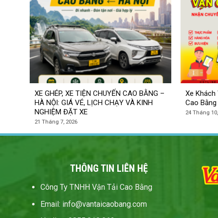
XE GHÉP, XE TIỆN CHUYẾN CAO BẰNG –
Xe Khách 
HÀ NỘI: GIÁ VÉ, LỊCH CHẠY VÀ KINH
Cao Bằng
NGHIỆM ĐẶT XE
24 Tháng 10,
21 Tháng 7, 2026
THÔNG TIN LIÊN HỆ
Công Ty TNHH Vận Tải Cao Bằng
Email
:
info@vantaicaobang
.
com