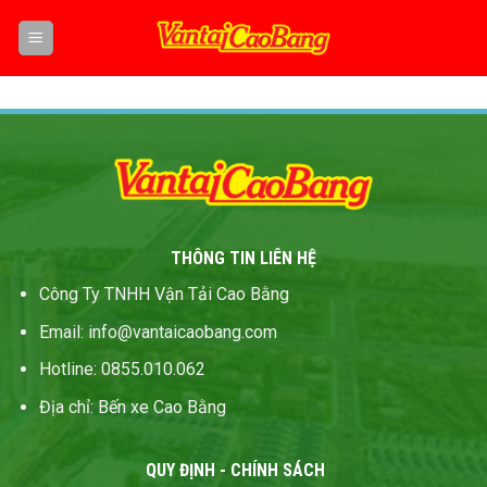
Skip
to
content
THÔNG TIN LIÊN HỆ
Công Ty TNHH Vận Tải Cao Bằng
Email
:
info@vantaicaobang
.
com
Hotline: 0855.010.062
Địa chỉ
:
Bến xe Cao Bằng
QUY ĐỊNH - CHÍNH SÁCH