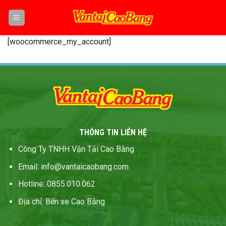
Skip
to
content
[woocommerce_my_account]
THÔNG TIN LIÊN HỆ
Công Ty TNHH Vận Tải Cao Bằng
Email
:
info@vantaicaobang
.
com
Hotline: 0855.010.062
Địa chỉ
:
Bến xe Cao Bằng