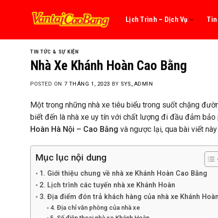
Skip
to
Lịch Trình – Dịch Vụ
Tin
content
TIN TỨC & SỰ KIỆN
Nhà Xe Khánh Hoàn Cao Bằng
POSTED ON
7 THÁNG 1, 2023
BY
SYS_ADMIN
Một trong những nhà xe tiêu biểu trong suốt chặng đư
biết đến là nhà xe uy tín với chất lượng đi đầu đảm bảo
Hoàn Hà Nội – Cao Bằng
và ngược lại, qua bài viết này
Mục lục nội dung
1. Giới thiệu chung về nhà xe Khánh Hoàn Cao Bằng
2. Lịch trình các tuyến nhà xe Khánh Hoàn
3. Địa điểm đón trả khách hàng của nhà xe Khánh Hoà
4. Địa chỉ văn phòng của nhà xe
5. Số điện thoại nhà xe Khánh Hoàn