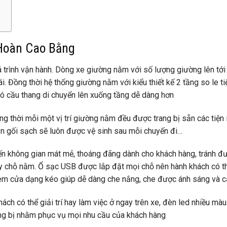
 Hoàn Cao Bằng
á trình vận hành. Dòng xe giường nằm với số lượng giường lên tới
i. Đồng thời hệ thống giường nằm với kiểu thiết kế 2 tầng so le ti
 có cầu thang di chuyển lên xuống tầng dễ dàng hơn
Đồng thời mỗi một vị trí giường nằm đều được trang bị sẵn các tiện
ăn gối sạch sẽ luôn được vệ sinh sau mỗi chuyến đi…
n không gian mát mẻ, thoáng đãng dành cho khách hàng, tránh đư
ay chỗ nằm
.
Ổ sạc USB được lắp đặt mọi chỗ nên hành khách có t
rèm cửa dạng kéo giúp dễ dàng che nắng, che được ánh sáng và c
ách có thể giải trí hay làm việc ở ngay trên xe, đèn led nhiều mà
rang bị nhằm phục vụ mọi nhu cầu của khách hàng