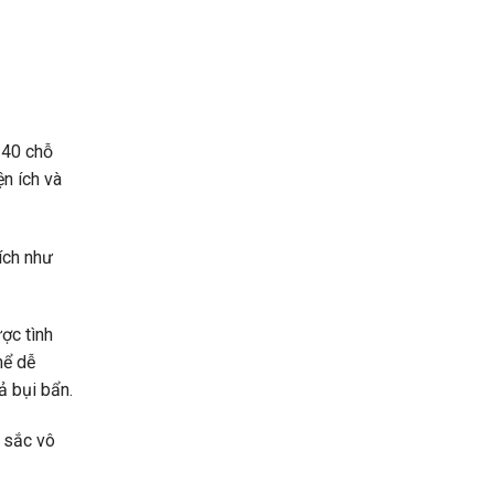
 40 chỗ
ện ích và
 ích như
ợc tình
hể dễ
ả bụi bẩn.
u sắc vô