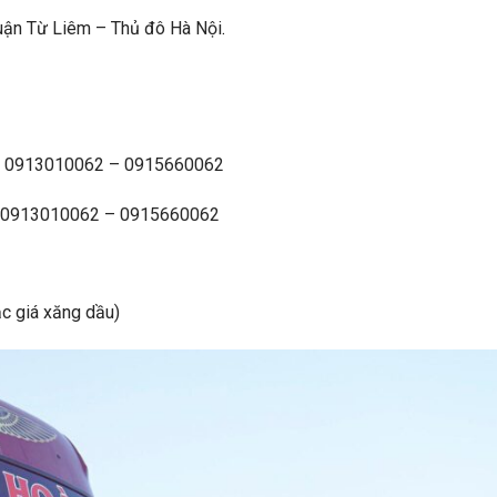
uận Từ Liêm – Thủ đô Hà Nội
.
ằng: 0913010062 – 0915660062
ội: 0913010062 – 0915660062
ặc giá xăng dầu)