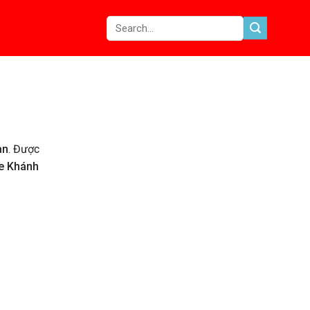
àn
. Được
e Khánh