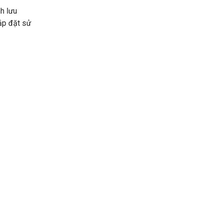
h lưu
lắp đặt sử