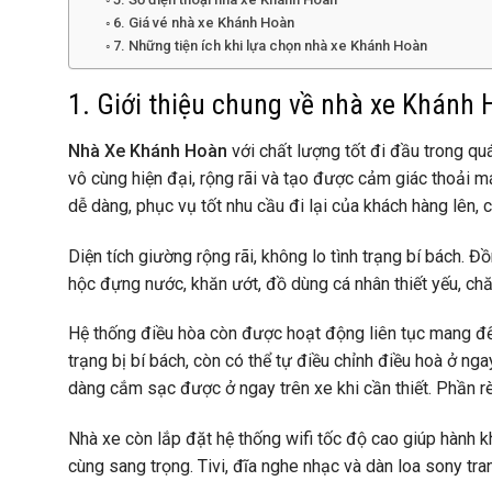
6. Giá vé nhà xe Khánh Hoàn
7. Những tiện ích khi lựa chọn nhà xe Khánh Hoàn
1. Giới thiệu chung về nhà xe Khánh
Nhà Xe Khánh Hoàn
với chất lượng tốt đi đầu trong qu
vô cùng hiện đại, rộng rãi và tạo được cảm giác thoải má
dễ dàng, phục vụ tốt nhu cầu đi lại của khách hàng lên,
Diện tích giường rộng rãi, không lo tình trạng bí bách. 
hộc đựng nước, khăn ướt, đồ dùng cá nhân thiết yếu, ch
Hệ thống điều hòa còn được hoạt động liên tục mang đế
trạng bị bí bách, còn có thể tự điều chỉnh điều hoà ở ng
dàng cắm sạc được ở ngay trên xe khi cần thiết. Phần 
Nhà xe còn lắp đặt hệ thống wifi tốc độ cao giúp hành kh
cùng sang trọng. Tivi, đĩa nghe nhạc và dàn loa sony t